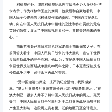
柯棣华侄孙、印度柯棣华纪念理疗诊所创办人曼格什·博
卡表示，作为柯棣华医生的亲属，他欣慰和自豪地看到，中
国人民至今仍未忘记柯棣华作出的贡献。“中国通过纪念活
动，向在中国人民抗日战争中牺牲的烈士和作出贡献的无名
英雄们致敬，展示了中国珍视世界和平、共建美好未来的决
心。”
前田哲夫是已故日本籍八路军老战士前田光繁之子。在
前田哲夫看来，中国人民抗日战争的伟大胜利，宣告了世界
反法西斯战争的完全胜利。他认为，在纪念中国人民抗日战
争暨世界反法西斯战争胜利80周年之际，日本更应深刻反省
侵略战争历史，践行永不再战的誓言。
“受中国邀请出席这一庄严的纪念活动，我深感荣
幸。”澳大利亚维多利亚州前州长丹尼尔·安德鲁斯表示，“在
澳大利亚，很多人并不了解中国人民抗日战争的历史。毫无
疑问，中国人民抗日战争的胜利对于二战亚洲战场局势扭转
产生重大影响，这段历史具有更广泛的地区乃至全球意义。