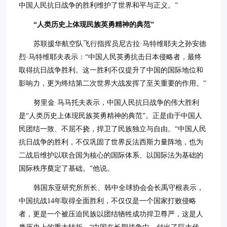
中国人民抗日战争的胜利维护了世界和平与正义。”
“人类历史上体现民族英勇精神的典范”
苏联援华航空队飞行指挥员尼古拉·马特维耶夫之孙安德
烈·马特维耶夫表示：“中国人民英勇抗击日本侵略者，最终
取得抗日战争胜利。这一胜利不仅提升了中国的国际地位和
影响力，更为终结第二次世界大战发挥了至关重要的作用。”
努里金·马马托夫表示，中国人民抗日战争的伟大胜利
是“人类历史上体现民族英勇精神的典范”。正是由于中国人
民团结一致、不屈不挠，捍卫了民族独立与自由。“中国人民
抗日战争的胜利，不仅巩固了世界反法西斯力量阵地，也为
二战后维护以联合国为核心的国际体系、以国际法为基础的
国际秩序奠定了基础。”他说。
韩国东亚研究所所长、韩中全球协会会长禹守根表示，
中国抗战14年取得全面胜利，不仅仅是一个国家打败侵略
者，更是一个被压迫民族以团结牺牲成功捍卫尊严，这是人
类历史上的重大转折。“中国在长期战争中，付出了巨大代