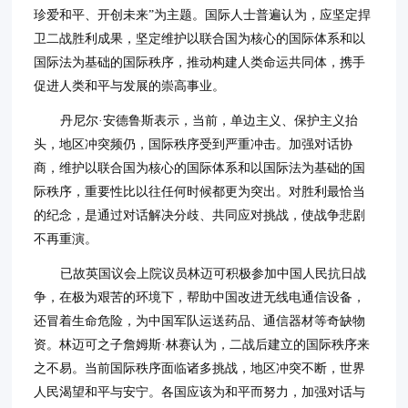
珍爱和平、开创未来”为主题。国际人士普遍认为，应坚定捍
卫二战胜利成果，坚定维护以联合国为核心的国际体系和以
国际法为基础的国际秩序，推动构建人类命运共同体，携手
促进人类和平与发展的崇高事业。
丹尼尔·安德鲁斯表示，当前，单边主义、保护主义抬
头，地区冲突频仍，国际秩序受到严重冲击。加强对话协
商，维护以联合国为核心的国际体系和以国际法为基础的国
际秩序，重要性比以往任何时候都更为突出。对胜利最恰当
的纪念，是通过对话解决分歧、共同应对挑战，使战争悲剧
不再重演。
已故英国议会上院议员林迈可积极参加中国人民抗日战
争，在极为艰苦的环境下，帮助中国改进无线电通信设备，
还冒着生命危险，为中国军队运送药品、通信器材等奇缺物
资。林迈可之子詹姆斯·林赛认为，二战后建立的国际秩序来
之不易。当前国际秩序面临诸多挑战，地区冲突不断，世界
人民渴望和平与安宁。各国应该为和平而努力，加强对话与