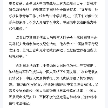
重要贡献。正是因为中国在战场上有力牵制住日军，苏联才
避免两线作战，否则苏联卫国战争会艰难得多。”近年来，他
积极从事青年工作，经常到中小学讲历史。“孩子们对俄中关
系兴趣浓厚，不少人开始学习中文。希望俄中友谊的接力棒
代代相传。”
乌兹别克斯坦退伍军人与残疾人联合会主席顾问努里金·
马马托夫受邀参加此次纪念活动。他表示：“中国隆重举行纪
念活动，是向历史和先辈功绩的致敬，也提醒世界各国应该
珍视和平。”
面对日本法西斯，中美两国人民同仇敌忾、守望相助，
陈纳德将军和飞虎队与中国人民结下生死友谊。“在缺乏装备
的情况下，中国人民肩挑手扛，为飞虎队修建了机场和跑
道。”陈纳德将军的女儿辛西娅·陈纳德(中文名陈美丽)说，父
亲多次给她讲起中国人民顽强抵抗日军侵略的故事，中国人
民展现出视死如归、百折不挠的坚定意志和精神，这种精神
值得永远铭记。