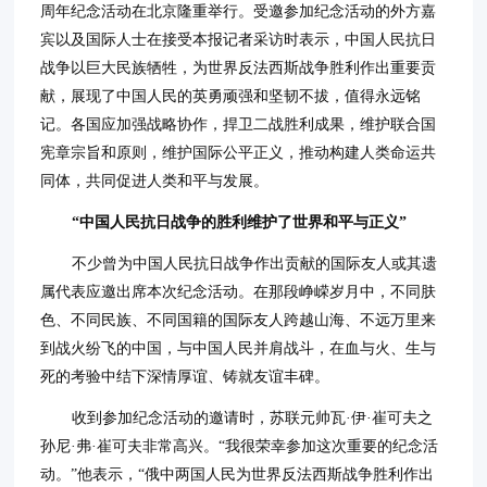
周年纪念活动在北京隆重举行。受邀参加纪念活动的外方嘉
宾以及国际人士在接受本报记者采访时表示，中国人民抗日
战争以巨大民族牺牲，为世界反法西斯战争胜利作出重要贡
献，展现了中国人民的英勇顽强和坚韧不拔，值得永远铭
记。各国应加强战略协作，捍卫二战胜利成果，维护联合国
宪章宗旨和原则，维护国际公平正义，推动构建人类命运共
同体，共同促进人类和平与发展。
“中国人民抗日战争的胜利维护了世界和平与正义”
不少曾为中国人民抗日战争作出贡献的国际友人或其遗
属代表应邀出席本次纪念活动。在那段峥嵘岁月中，不同肤
色、不同民族、不同国籍的国际友人跨越山海、不远万里来
到战火纷飞的中国，与中国人民并肩战斗，在血与火、生与
死的考验中结下深情厚谊、铸就友谊丰碑。
收到参加纪念活动的邀请时，苏联元帅瓦·伊·崔可夫之
孙尼·弗·崔可夫非常高兴。“我很荣幸参加这次重要的纪念活
动。”他表示，“俄中两国人民为世界反法西斯战争胜利作出