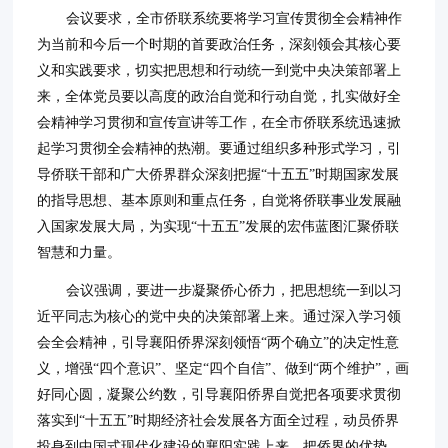
会议要求，全市侨联系统要将学习宣传贯彻全会精神作
为当前和今后一个时期的首要政治任务，深刻领会其核心要
义和实践要求，切实把思想和行动统一到党中央决策部署上
来，全体党员要以高度的政治自觉和行动自觉，扎实做好全
会精神学习贯彻和宣传宣讲等工作，在全市侨联系统迅速掀
起学习贯彻全会精神的热潮。要通过组织多种形式学习，引
导侨联干部和广大侨界群众深刻把握“十五五”时期国家发展
的指导思想、基本原则和重点任务，自觉将侨联事业发展融
入国家发展大局，为实现“十五五”发展的宏伟蓝图汇聚侨联
智慧和力量。
会议强调，要进一步凝聚侨心侨力，把思想统一到以习
近平同志为核心的党中央的决策部署上来。通过深入学习领
会全会精神，引导襄阳侨界深刻领悟“两个确立”的决定性意
义，增强“四个意识”、坚定“四个自信”、做到“两个维护”，画
好同心圆，凝聚公约数，引导襄阳侨界自觉把各项要求贯彻
落实到“十五五”时期经济社会发展各方面全过程，动员侨界
投身到中国式现代化建设的襄阳实践上来，把侨界的优势、