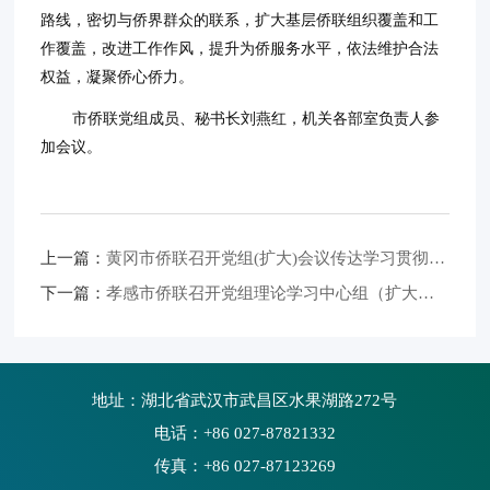
路线，密切与侨界群众的联系，扩大基层侨联组织覆盖和工
作覆盖，改进工作作风，提升为侨服务水平，依法维护合法
权益，凝聚侨心侨力。
市侨联党组成员、秘书长刘燕红，机关各部室负责人参
加会议。
上一篇：
黄冈市侨联召开党组(扩大)会议传达学习贯彻党的二十届四中全会精神
下一篇：
孝感市侨联召开党组理论学习中心组（扩大）学习会——深学笃行二十届四中全会精神 以"五张侨牌"助力副中心建设
地址：湖北省武汉市武昌区水果湖路272号
电话：+86 027-87821332
传真：+86 027-87123269