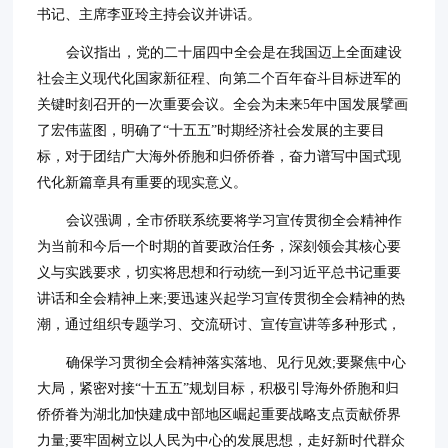
书记、主席李亚玲主持会议并讲话。
会议指出，党的二十届四中全会是在我国迈上全面建设
社会主义现代化国家新征程、向第二个百年奋斗目标进军的
关键时刻召开的一次重要会议。全会为未来5年中国发展擘画
了宏伟蓝图，明确了“十五五”时期经济社会发展的主要目
标，对于团结广大海外侨胞和归侨侨眷，奋力谱写中国式现
代化新篇章具有重要的现实意义。
会议强调，全市侨联系统要将学习宣传贯彻全会精神作
为当前和今后一个时期的首要政治任务，深刻领会其核心要
义与实践要求，切实将思想和行动统一到习近平总书记重要
讲话和全会精神上来;要迅速兴起学习宣传贯彻全会精神的热
潮，通过组织专题学习、交流研讨、宣传宣讲等多种形式，
确保学习贯彻全会精神落实落地、见行见效;要聚焦中心
大局，紧密对接“十五五”规划目标，积极引导海外侨胞和归
侨侨眷为湖北加快建成中部地区崛起重要战略支点贡献侨界
力量;要牢固树立以人民为中心的发展思想，走好新时代群众