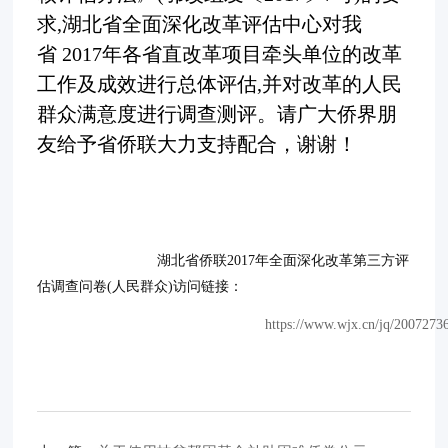
求
,
湖北省全面深化改革评估中心
对我
省
2017
年各省直改革项目牵头单位
的改革
工作及成效进行总体评估
,并对改革的人民
群众满意度进行调查测
评。
请
广大侨界朋
友
给予
省侨联
大力支持配
合，谢谢！
湖北省侨联2017年全面深化改革第三方评
估调查问卷(人民群众)访问链接：
https://www.wjx.cn/jq/2007273