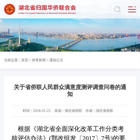
当前位置：
首页
>
侨界新闻
>
通知公示
关于省侨联人民群众满意度测评调查问卷的通
知
时间：2018-01-23
来源：湖北省侨联
作者：湖北省侨联
根据
《湖
北省
全
面深化改革工作分类考
核评估办法
》
(鄂
改组发
〔
2017〕
7号)
的要