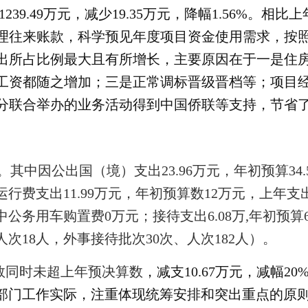
7年1239.49万元，减少19.35万元，降幅1.56%
理往来账款，科学预见年度项目资金使用需求，按
出所占比例最大且有所增长，主要原因在于一是住
工资都随之增加；三是正常调标晋级晋档等；项目
分联合举办的业务活动得到中国侨联等支持，节省
。
其中
因公出国（境）支出
23.96万元，年初预算34
运行费支出
11.99
万
元，年初预算数
12万元，上年支
中
公务用车购置
费
0万元
；接待支出
6.08
万
,
年初预算
人次
18
人，外事接待批次
30
次、人次
182
人）
。
数同时未超上年预决算数
，
减支
10.67万元，减幅20
部门工作实际，
注重体现统筹安排和突出重点的原