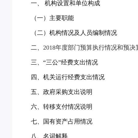
一、
机构设置和
单位构成
（一）
主要职能
（二）
机构情况及人员编制情况
二、
201
8
年度部门
预算执行情况和预
决
三、
“三公”经费支出情况
四
、机关运行经费支出情况
五、
政府采购
支出说明
六、
转移支付
情况
说明
七、
国有资产占用情况
八
、名词解释