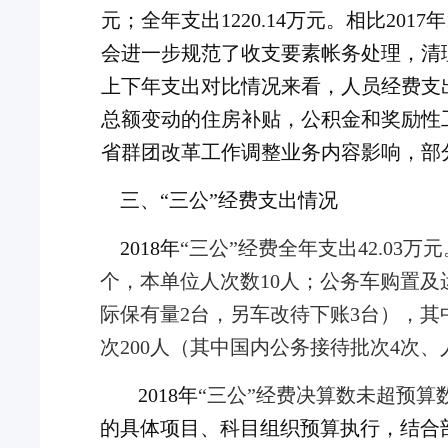
元；全年支出1220.14万元。相比201
会进一步规范了收支要素帐务处理，清
上下年支出对比情况来看，人员经费支
总额变动的住房补贴，公积金和奖励性
省群团改革工作调整业务内容影响，部
三、
“三公”经费支出情况
2018年
“三公”经费全年支出
42.03
万
元
个，本单位人次数10人
；公务车
购置及
际保有量
2台，另车改待下账3台
）
，其
次
200
人
（其中国内公务接待批次
4
次、
201
8
年
“三公”经费决算数未超预算
的具体项目、科目组织预算执行，
结合