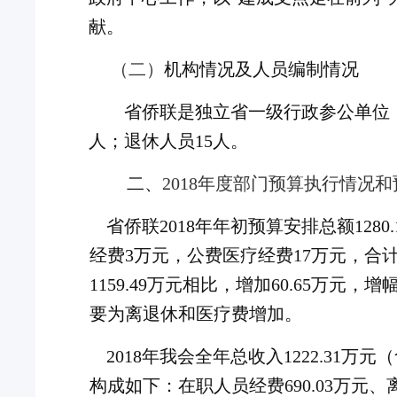
献。
（二）
机构情况
及人员编制情况
省侨联
是独立省一级行政参公单位
人；退休人员15人。
二、
201
8
年度部门
预算执行情况和
省侨联
201
8
年年初预算安排总额
12
经费3万元，公费医疗经费17
万
元，合
1159.49万元相比，增加60.65万元，
要为
离退休和医疗费
增加。
2018年我会全年总收入1222.31万
构成如下：在职人员经费690.03万元、离