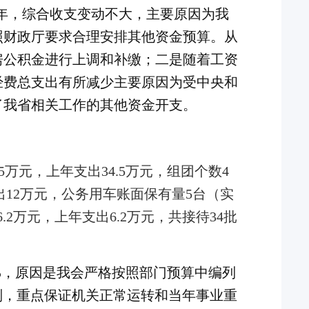
。相比上年，综合收支变动不大，主要原因为我
照财政厅要求合理安排其他资金预算。从
房公积金进行上调和补缴；二是随着工资
经费总支出有所减少主要原因为受中央和
了我省相关工作的其他资金开支。
.5万元，上年支出34.5万元，
组团个数
4
出12万元，
公务
用
车
账面
保有量
5
台
（实
6.2万元，上年支出6.2万元，
共接待
34
批
%，
原因是我会严
格按照部门预算中编列
则，重点保证机关正常运转和当年事业重