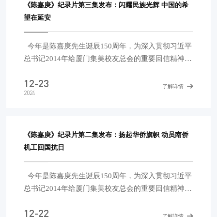
《陈嘉庚》纪录片第三集发布：闪耀民族光辉 中国的希
望在延安
今年是陈嘉庚先生诞辰150周年，为深入贯彻习近平
总书记2014年给厦门集美校友总会的重要回信精神，
弘扬新时代嘉庚精神，激发侨心向党、团结奋斗的强
12-23
大力量，中国侨联指导人民日报海外网拍摄制作了四
了解详情
2024
集纪录片《陈嘉庚》。第三集《民族光辉》讲述了陈
嘉庚先生赴延安考察，指出“中国的希望在延安”，支
持中国共产党领导的解放战争，积极参与新中国建设
的进步事迹。
《陈嘉庚》纪录片第二集发布：扬起华侨旗帜 动员南侨
机工回国抗日
今年是陈嘉庚先生诞辰150周年，为深入贯彻习近平
总书记2014年给厦门集美校友总会的重要回信精神，
弘扬新时代嘉庚精神，激发侨心向党、团结奋斗的强
12-22
大力量，中国侨联委托人民日报海外网拍摄制作了四
了解详情