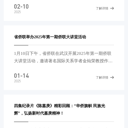
02-10
了解详情
2025
省侨联举办2025年第一期侨联大讲堂活动
1月10日下午，省侨联在武汉开展2025年第一期侨联
大讲堂活动，邀请著名国际关系学者金灿荣教授作题
为《百年变局加速演进背景下的中国与世界》的时政
01-14
报告。省侨联党组书记冯伟，党组成员、副主席兼秘
了解详情
2025
书长侯继文出席活动，省侨联机关、武汉市侨联系
统，省侨联新侨会、文促会、青委会、侨商会、侨创
联盟、法顾委及侨界人士200余人到场聆听。报告会
由省侨联党组成员、副主席王慧萍主持。 当前百年
四集纪录片《陈嘉庚》精彩回顾：“华侨旗帜 民族光
未有之大变局加速演进，全球不确定、不稳定、难预
辉”，弘扬新时代嘉庚精神！
料因素增多。金教授围绕百年变局、中美关系和中国
的应对策略等几个方面，分析了世界加速变化的现