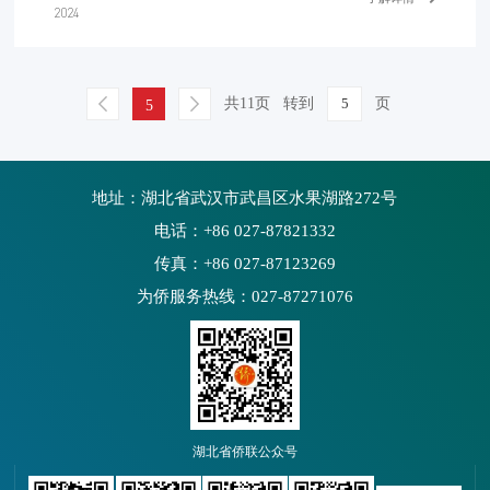
2024
集纪录片《陈嘉庚》。该片由中国侨联出品，集友银
行联合出品，厦门国际银行支持。第二集《华侨旗
帜》讲述了陈嘉庚先生团结海内外侨胞抗日救亡力
共11页
转到
页
5
量，为抗战筹措经费、动员南侨机工回国服务的爱国
事迹。
地址：湖北省武汉市武昌区水果湖路272号
电话：+86 027-87821332
传真：+86 027-87123269
为侨服务热线：027-87271076
湖北省侨联公众号