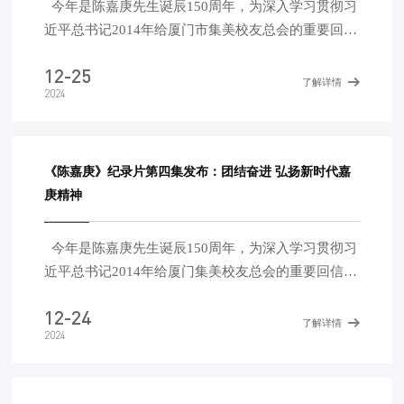
今年是陈嘉庚先生诞辰150周年，为深入学习贯彻习
状，阐释了“百年未有之大变局”的
近平总书记2014年给厦门市集美校友总会的重要回信
精神，弘扬新时代嘉庚精神，中国侨联指导人民日报
12-25
海外网拍摄制作了四集纪录片《陈嘉庚》。该片通过
了解详情
2024
讲述陈嘉庚先生捐资助学、兴办教育，团结海内外侨
胞支援抗战、动员南侨机工回国服务，支援解放战
争、支持新中国建设的进步事迹，引导广大归侨侨眷
和海外侨胞深怀爱国之情、坚守报国之志，同祖国人
《陈嘉庚》纪录片第四集发布：团结奋进 弘扬新时代嘉
民一道不懈奋斗，共圆民族复兴之梦!
庚精神
今年是陈嘉庚先生诞辰150周年，为深入学习贯彻习
近平总书记2014年给厦门集美校友总会的重要回信精
神，弘扬新时代嘉庚精神，激发侨心向党、团结奋斗
12-24
的强大力量，中国侨联指导人民日报海外网拍摄制作
了解详情
2024
了四集纪录片《陈嘉庚》。第四集《团结奋进》讲述
了中国侨联弘扬新时代嘉庚精神，团结凝聚侨心侨智
侨力同圆共享中国梦的探索和实践。