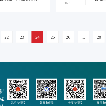
2022
22
23
24
25
26
...
28
武汉市侨联
黄石市侨联
十堰市侨联
宜昌市