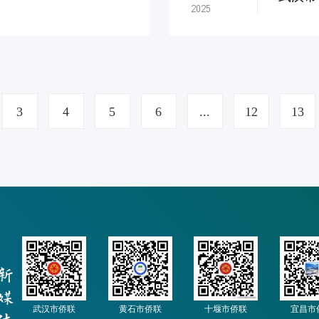
2025
3
4
5
6
...
12
13
武汉市侨联
黄石市侨联
十堰市侨联
宜昌市